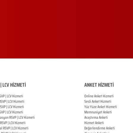
| LCV HİZMETİ
ANKET HİZMETİ
SVP | LCV Hizmeti
Online Anket Hizmeti
RSVP |
LCV Hizmeti
Sesli Anket Hizmeti
RSVP |
LCV Hizmeti
Yüz Yüze Anket Hizmeti
SVP |
LCV Hizmeti
Memnuniyet Anketi
zasyon
RSVP |
LCV Hizmeti
Araştırma Anketi
RSVP |
LCV Hizmeti
Hizmet Anketi
al
RSVP |
LCV Hizmeti
Değerlendirme Anketi