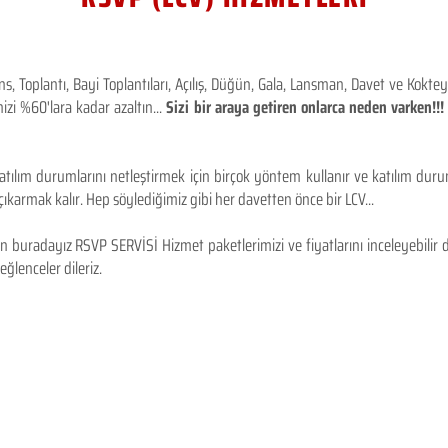
 Toplantı, Bayi Toplantıları, Açılış, Düğün, Gala, Lansman, Davet ve Kokt
izi %60'lara kadar azaltın...
Sizi bir araya getiren onlarca neden varken!
tılım durumlarını netleştirmek için birçok yöntem kullanır ve katılım durum
karmak kalır. Hep söylediğimiz gibi her davetten önce bir LCV...
 buradayız RSVP SERVİSİ Hizmet paketlerimizi ve fiyatlarını inceleyebilir d
 eğlenceler dileriz.