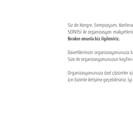
Siz de Kongre, Sempozyum, Konferans,
SERVİSİ ile organizasyon maliyetlerin
Bırakın onunla biz ilgileniriz.
Davetlilerinizin organizasyonunuza ka
Size de organizasyonunuzun keyfini çı
Organizasyonunuza özel çözümler için
için bizimle iletişime geçebilirsiniz. İyi