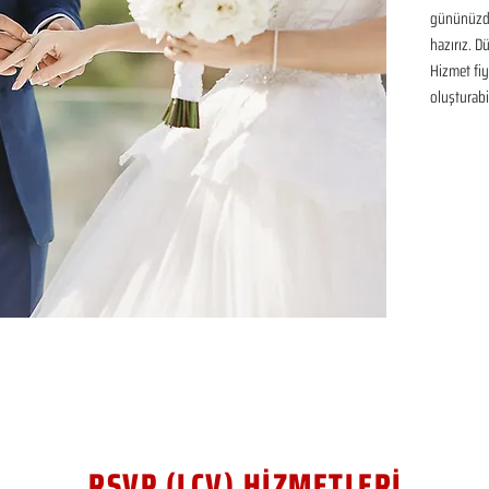
gününüzde
hazırız. D
Hizmet fiya
oluşturabil
RSVP (LCV) HİZMETLERİ