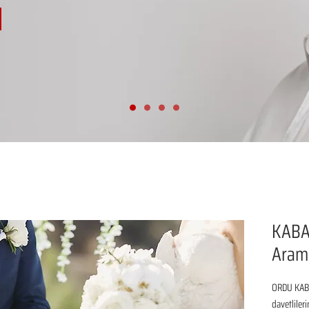
KABA
Aram
ORDU KABA
davetliler