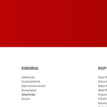
KURUMSAL
RSVP 
Hakkımızda
Davet R
Sürdürülebilirlik
Online
Sıkça Sorulan Sorular
Düğün
Kampanyalar
Nikah
R
Talep Formu
Organi
İletişim
Etkinlik
Blog
Kurums