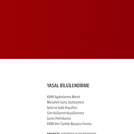
YASAL BİLGİLENDİRME
KVKK Aydınlatma Metni
Mesafeli Satış Sözleşmesi
İptal ve İade Koşulları
Site Kullanım Koşullarımız
Çerez Politikamız
KVKK Veri Sahibi Başvuru Formu