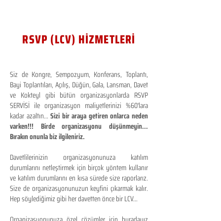
RSVP (LCV) HİZMETLERİ
Siz de Kongre, Sempozyum, Konferans, Toplantı,
Bayi Toplantıları, Açılış, Düğün, Gala, Lansman, Davet
ve Kokteyl gibi bütün organizasyonlarda RSVP
SERVİSİ ile organizasyon maliyetlerinizi %60'lara
kadar azaltın...
Sizi bir araya getiren onlarca neden
varken!!! Birde organizasyonu düşünmeyin...
Bırakın onunla biz ilgileniriz.
Davetlilerinizin organizasyonunuza katılım
durumlarını netleştirmek için birçok yöntem kullanır
ve katılım durumlarını en kısa sürede size raporlarız.
Size de organizasyonunuzun keyfini çıkarmak kalır.
Hep söylediğimiz gibi her davetten önce bir LCV...
Organizasyonunuza özel çözümler için buradayız