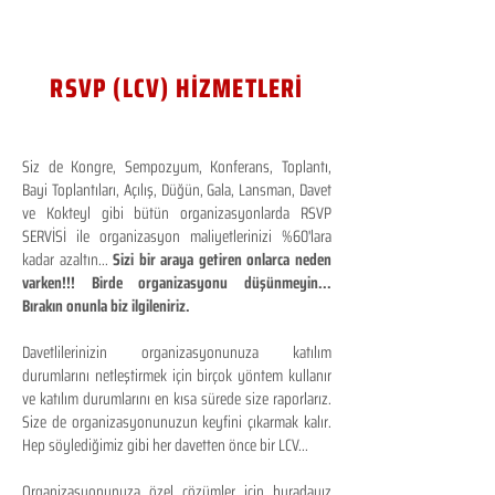
RSVP (LCV) HİZMETLERİ
Siz de Kongre, Sempozyum, Konferans, Toplantı,
Bayi Toplantıları, Açılış, Düğün, Gala, Lansman, Davet
ve Kokteyl gibi bütün organizasyonlarda RSVP
SERVİSİ ile organizasyon maliyetlerinizi %60'lara
kadar azaltın...
Sizi bir araya getiren onlarca neden
varken!!! Birde organizasyonu düşünmeyin...
Bırakın onunla biz ilgileniriz.
Davetlilerinizin organizasyonunuza katılım
durumlarını netleştirmek için birçok yöntem kullanır
ve katılım durumlarını en kısa sürede size raporlarız.
Size de organizasyonunuzun keyfini çıkarmak kalır.
Hep söylediğimiz gibi her davetten önce bir LCV...
Organizasyonunuza özel çözümler için buradayız