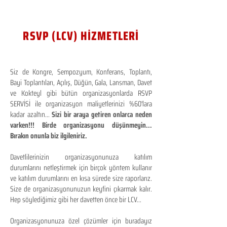
RSVP (LCV) HİZMETLERİ
Siz de Kongre, Sempozyum, Konferans, Toplantı,
Bayi Toplantıları, Açılış, Düğün, Gala, Lansman, Davet
ve Kokteyl gibi bütün organizasyonlarda RSVP
SERVİSİ ile organizasyon maliyetlerinizi %60'lara
kadar azaltın...
Sizi bir araya getiren onlarca neden
varken!!! Birde organizasyonu düşünmeyin...
Bırakın onunla biz ilgileniriz.
Davetlilerinizin organizasyonunuza katılım
durumlarını netleştirmek için birçok yöntem kullanır
ve katılım durumlarını en kısa sürede size raporlarız.
Size de organizasyonunuzun keyfini çıkarmak kalır.
Hep söylediğimiz gibi her davetten önce bir LCV...
Organizasyonunuza özel çözümler için buradayız