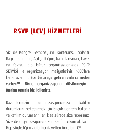
RSVP (LCV) HİZMETLERİ
Siz de Kongre, Sempozyum, Konferans, Toplantı,
Bayi Toplantıları, Açılış, Düğün, Gala, Lansman, Davet
ve Kokteyl gibi bütün organizasyonlarda RSVP
SERVİSİ ile organizasyon maliyetlerinizi %60'lara
kadar azaltın...
Sizi bir araya getiren onlarca neden
varken!!! Birde organizasyonu düşünmeyin...
Bırakın onunla biz ilgileniriz.
Davetlilerinizin organizasyonunuza katılım
durumlarını netleştirmek için birçok yöntem kullanır
ve katılım durumlarını en kısa sürede size raporlarız.
Size de organizasyonunuzun keyfini çıkarmak kalır.
Hep söylediğimiz gibi her davetten önce bir LCV...