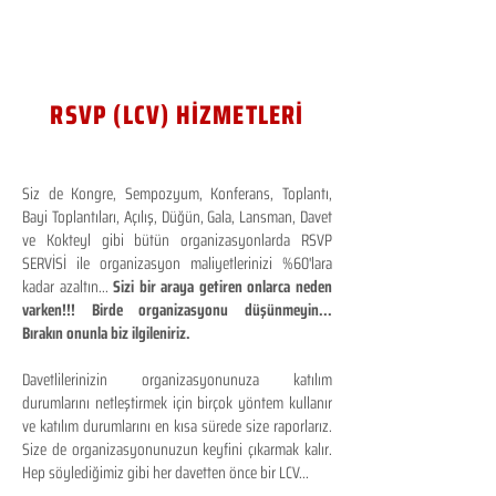
RSVP (LCV) HİZMETLERİ
Siz de Kongre, Sempozyum, Konferans, Toplantı,
Bayi Toplantıları, Açılış, Düğün, Gala, Lansman, Davet
ve Kokteyl gibi bütün organizasyonlarda RSVP
SERVİSİ ile organizasyon maliyetlerinizi %60'lara
kadar azaltın...
Sizi bir araya getiren onlarca neden
varken!!! Birde organizasyonu düşünmeyin...
Bırakın onunla biz ilgileniriz.
Davetlilerinizin organizasyonunuza katılım
durumlarını netleştirmek için birçok yöntem kullanır
ve katılım durumlarını en kısa sürede size raporlarız.
Size de organizasyonunuzun keyfini çıkarmak kalır.
Hep söylediğimiz gibi her davetten önce bir LCV...