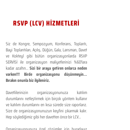
RSVP (LCV) HİZMETLERİ
Siz de Kongre, Sempozyum, Konferans, Toplantı,
Bayi Toplantıları, Açılış, Düğün, Gala, Lansman, Davet
ve Kokteyl gibi bütün organizasyonlarda RSVP
SERVİSİ ile organizasyon maliyetlerinizi %60'lara
kadar azaltın...
Sizi bir araya getiren onlarca neden
varken!!! Birde organizasyonu düşünmeyin...
Bırakın onunla biz ilgileniriz.
Davetlilerinizin organizasyonunuza katılım
durumlarını netleştirmek için birçok yöntem kullanır
ve katılım durumlarını en kısa sürede size raporlarız.
Size de organizasyonunuzun keyfini çıkarmak kalır.
Hep söylediğimiz gibi her davetten önce bir LCV...
Organizasyonunuza özel çözümler için buradayız