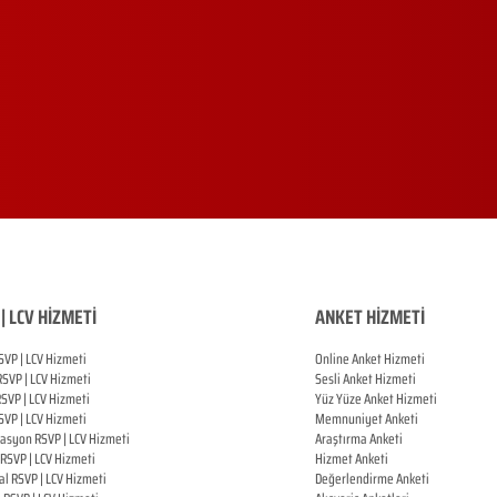
| LCV HİZMETİ
ANKET HİZMETİ
SVP | LCV Hizmeti
Online Anket Hizmeti
RSVP |
LCV Hizmeti
Sesli Anket Hizmeti
RSVP |
LCV Hizmeti
Yüz Yüze Anket Hizmeti
SVP |
LCV Hizmeti
Memnuniyet Anketi
zasyon
RSVP |
LCV Hizmeti
Araştırma Anketi
RSVP |
LCV Hizmeti
Hizmet Anketi
al
RSVP |
LCV Hizmeti
Değerlendirme Anketi