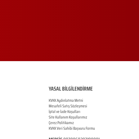
YASAL BİLGİLENDİRME
KVKK Aydınlatma Metni
Mesafeli Satış Sözleşmesi
İptal ve İade Koşulları
Site Kullanım Koşullarımız
Çerez Politikamız
KVKK Veri Sahibi Başvuru Formu