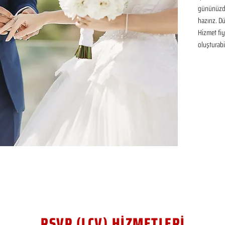
gününüzde
hazırız. D
Hizmet fiya
oluşturabil
RSVP (LCV) HİZMETLERİ