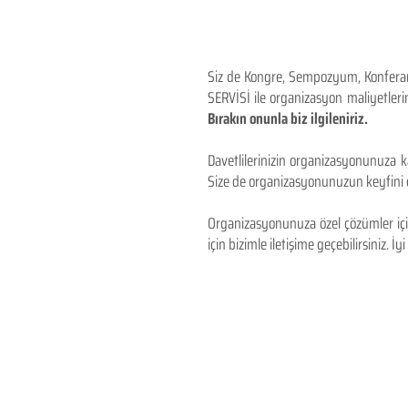
Siz de Kongre, Sempozyum, Konferans,
SERVİSİ ile organizasyon maliyetlerin
Bırakın onunla biz ilgileniriz.
Davetlilerinizin organizasyonunuza ka
Size de organizasyonunuzun keyfini çı
Organizasyonunuza özel çözümler için
için bizimle iletişime geçebilirsiniz. İyi