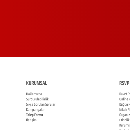
KURUMSAL
RSVP 
Hakkımızda
Davet R
Sürdürülebilirlik
Online
Sıkça Sorulan Sorular
Düğün
Kampanyalar
Nikah
R
Talep Formu
Organi
İletişim
Etkinlik
Blog
Kurums