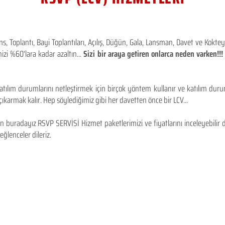
 Toplantı, Bayi Toplantıları, Açılış, Düğün, Gala, Lansman, Davet ve Kokt
izi %60'lara kadar azaltın...
Sizi bir araya getiren onlarca neden varken!
tılım durumlarını netleştirmek için birçok yöntem kullanır ve katılım durum
karmak kalır. Hep söylediğimiz gibi her davetten önce bir LCV...
 buradayız RSVP SERVİSİ Hizmet paketlerimizi ve fiyatlarını inceleyebilir d
 eğlenceler dileriz.