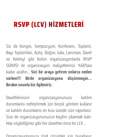
RSVP (LCV) HİZMETLERİ
Siz de Kongre, Sempozyum, Konferans, Toplantı,
Bayi Toplantıları, Açılış, Düğün, Gala, Lansman, Davet
ve Kokteyl gibi bütün organizasyonlarda RSVP
SERVİSİ ile organizasyon maliyetlerinizi %60'lara
kadar azaltın...
Sizi bir araya getiren onlarca neden
varken!!! Birde organizasyonu düşünmeyin...
Bırakın onunla biz ilgileniriz.
Davetlilerinizin organizasyonunuza katılım
durumlarını netleştirmek için birçok yöntem kullanır
ve katılım durumlarını en kısa sürede size raporlarız.
Size de organizasyonunuzun keyfini çıkarmak kalır.
Hep söylediğimiz gibi her davetten önce bir LCV...
Organizasyonunuza özel çözümler için buradayız