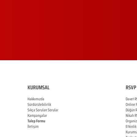
KURUMSAL
RSVP 
Hakkımızda
Davet R
Sürdürülebilirlik
Online
Sıkça Sorulan Sorular
Düğün
Kampanyalar
Nikah
R
Talep Formu
Organi
İletişim
Etkinlik
Blog
Kurums