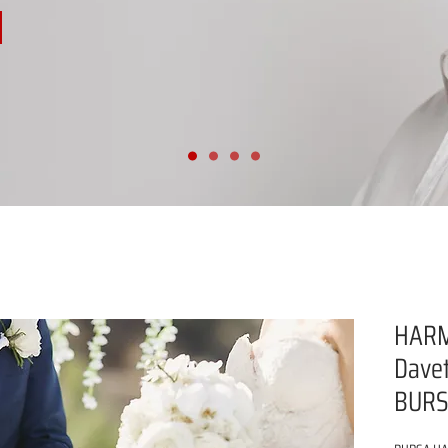
HARM
Davet
BUR