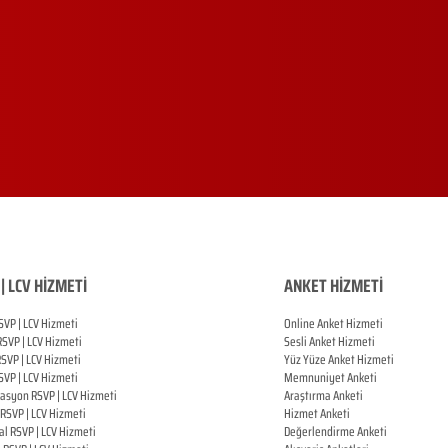
| LCV HİZMETİ
ANKET HİZMETİ
SVP | LCV Hizmeti
Online Anket Hizmeti
RSVP |
LCV Hizmeti
Sesli Anket Hizmeti
RSVP |
LCV Hizmeti
Yüz Yüze Anket Hizmeti
SVP |
LCV Hizmeti
Memnuniyet Anketi
zasyon
RSVP |
LCV Hizmeti
Araştırma Anketi
RSVP |
LCV Hizmeti
Hizmet Anketi
al
RSVP |
LCV Hizmeti
Değerlendirme Anketi