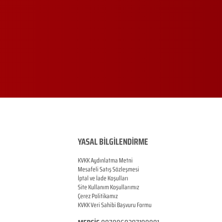
YASAL BİLGİLENDİRME
KVKK Aydınlatma Metni
Mesafeli Satış Sözleşmesi
İptal ve İade Koşulları
Site Kullanım Koşullarımız
Çerez Politikamız
KVKK Veri Sahibi Başvuru Formu