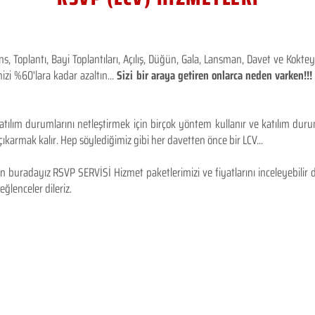
 Toplantı, Bayi Toplantıları, Açılış, Düğün, Gala, Lansman, Davet ve Kokt
izi %60'lara kadar azaltın...
Sizi bir araya getiren onlarca neden varken!
tılım durumlarını netleştirmek için birçok yöntem kullanır ve katılım durum
karmak kalır. Hep söylediğimiz gibi her davetten önce bir LCV...
 buradayız RSVP SERVİSİ Hizmet paketlerimizi ve fiyatlarını inceleyebilir d
 eğlenceler dileriz.