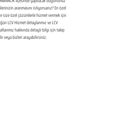
MANCIK İlçesinde yapılacak düğününüz 
ilerinizin aranmasını istiyorsanız? En özel 
 size özel çözümlerle hizmet vermek için 
üğün LCV Hizmet detaylarımız ve LCV 
tlarımız hakkında detaylı bilgi için talep 
ir veya bizleri arayabilirsiniz.