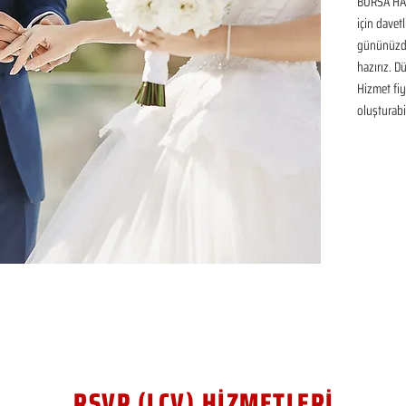
BURSA HAR
için davetl
gününüzde
hazırız. D
Hizmet fiya
oluşturabil
RSVP (LCV) HİZMETLERİ