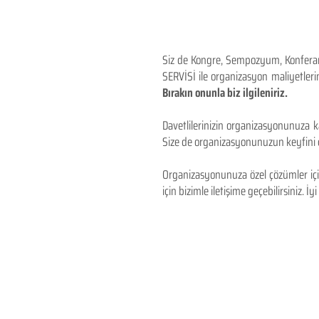
Siz de Kongre, Sempozyum, Konferans,
SERVİSİ ile organizasyon maliyetlerin
Bırakın onunla biz ilgileniriz.
Davetlilerinizin organizasyonunuza ka
Size de organizasyonunuzun keyfini çı
Organizasyonunuza özel çözümler için
için bizimle iletişime geçebilirsiniz. İyi