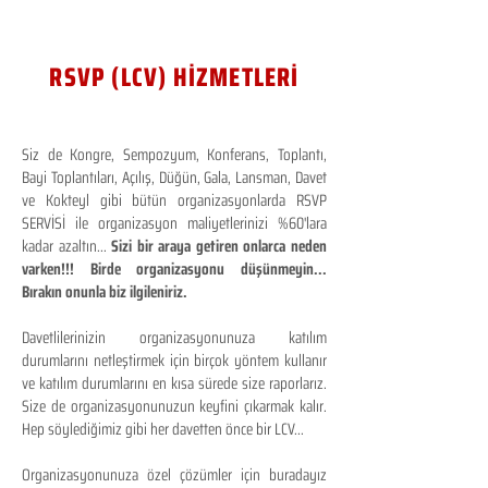
RSVP (LCV) HİZMETLERİ
Siz de Kongre, Sempozyum, Konferans, Toplantı,
Bayi Toplantıları, Açılış, Düğün, Gala, Lansman, Davet
ve Kokteyl gibi bütün organizasyonlarda RSVP
SERVİSİ ile organizasyon maliyetlerinizi %60'lara
kadar azaltın...
Sizi bir araya getiren onlarca neden
varken!!! Birde organizasyonu düşünmeyin...
Bırakın onunla biz ilgileniriz.
Davetlilerinizin organizasyonunuza katılım
durumlarını netleştirmek için birçok yöntem kullanır
ve katılım durumlarını en kısa sürede size raporlarız.
Size de organizasyonunuzun keyfini çıkarmak kalır.
Hep söylediğimiz gibi her davetten önce bir LCV...
Organizasyonunuza özel çözümler için buradayız