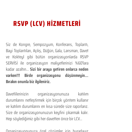
RSVP (LCV) HİZMETLERİ
Siz de Kongre, Sempozyum, Konferans, Toplantı,
Bayi Toplantıları, Açılış, Düğün, Gala, Lansman, Davet
ve Kokteyl gibi bütün organizasyonlarda RSVP
SERVİSİ ile organizasyon maliyetlerinizi %60'lara
kadar azaltın...
Sizi bir araya getiren onlarca neden
varken!!! Birde organizasyonu düşünmeyin...
Bırakın onunla biz ilgileniriz.
Davetlilerinizin organizasyonunuza katılım
durumlarını netleştirmek için birçok yöntem kullanır
ve katılım durumlarını en kısa sürede size raporlarız.
Size de organizasyonunuzun keyfini çıkarmak kalır.
Hep söylediğimiz gibi her davetten önce bir LCV...
Organizasyonunuza özel çözümler için buradayız