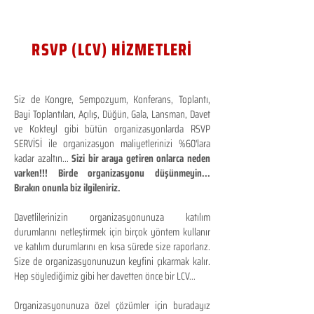
RSVP (LCV) HİZMETLERİ
Siz de Kongre, Sempozyum, Konferans, Toplantı,
Bayi Toplantıları, Açılış, Düğün, Gala, Lansman, Davet
ve Kokteyl gibi bütün organizasyonlarda RSVP
SERVİSİ ile organizasyon maliyetlerinizi %60'lara
kadar azaltın...
Sizi bir araya getiren onlarca neden
varken!!! Birde organizasyonu düşünmeyin...
Bırakın onunla biz ilgileniriz.
Davetlilerinizin organizasyonunuza katılım
durumlarını netleştirmek için birçok yöntem kullanır
ve katılım durumlarını en kısa sürede size raporlarız.
Size de organizasyonunuzun keyfini çıkarmak kalır.
Hep söylediğimiz gibi her davetten önce bir LCV...
Organizasyonunuza özel çözümler için buradayız