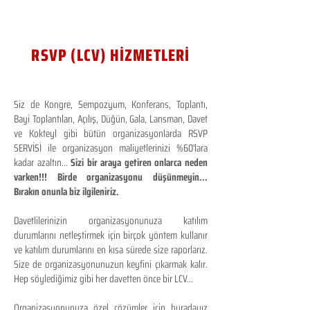
RSVP (LCV) HİZMETLERİ
Siz de Kongre, Sempozyum, Konferans, Toplantı,
Bayi Toplantıları, Açılış, Düğün, Gala, Lansman, Davet
ve Kokteyl gibi bütün organizasyonlarda RSVP
SERVİSİ ile organizasyon maliyetlerinizi %60'lara
kadar azaltın...
Sizi bir araya getiren onlarca neden
varken!!! Birde organizasyonu düşünmeyin...
Bırakın onunla biz ilgileniriz.
Davetlilerinizin organizasyonunuza katılım
durumlarını netleştirmek için birçok yöntem kullanır
ve katılım durumlarını en kısa sürede size raporlarız.
Size de organizasyonunuzun keyfini çıkarmak kalır.
Hep söylediğimiz gibi her davetten önce bir LCV...
Organizasyonunuza özel çözümler için buradayız