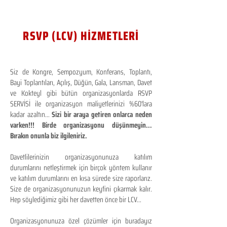
RSVP (LCV) HİZMETLERİ
Siz de Kongre, Sempozyum, Konferans, Toplantı,
Bayi Toplantıları, Açılış, Düğün, Gala, Lansman, Davet
ve Kokteyl gibi bütün organizasyonlarda RSVP
SERVİSİ ile organizasyon maliyetlerinizi %60'lara
kadar azaltın...
Sizi bir araya getiren onlarca neden
varken!!! Birde organizasyonu düşünmeyin...
Bırakın onunla biz ilgileniriz.
Davetlilerinizin organizasyonunuza katılım
durumlarını netleştirmek için birçok yöntem kullanır
ve katılım durumlarını en kısa sürede size raporlarız.
Size de organizasyonunuzun keyfini çıkarmak kalır.
Hep söylediğimiz gibi her davetten önce bir LCV...
Organizasyonunuza özel çözümler için buradayız