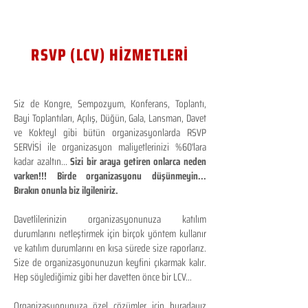
RSVP (LCV) HİZMETLERİ
Siz de Kongre, Sempozyum, Konferans, Toplantı,
Bayi Toplantıları, Açılış, Düğün, Gala, Lansman, Davet
ve Kokteyl gibi bütün organizasyonlarda RSVP
SERVİSİ ile organizasyon maliyetlerinizi %60'lara
kadar azaltın...
Sizi bir araya getiren onlarca neden
varken!!! Birde organizasyonu düşünmeyin...
Bırakın onunla biz ilgileniriz.
Davetlilerinizin organizasyonunuza katılım
durumlarını netleştirmek için birçok yöntem kullanır
ve katılım durumlarını en kısa sürede size raporlarız.
Size de organizasyonunuzun keyfini çıkarmak kalır.
Hep söylediğimiz gibi her davetten önce bir LCV...
Organizasyonunuza özel çözümler için buradayız