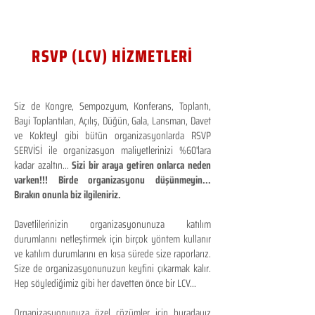
RSVP (LCV) HİZMETLERİ
Siz de Kongre, Sempozyum, Konferans, Toplantı,
Bayi Toplantıları, Açılış, Düğün, Gala, Lansman, Davet
ve Kokteyl gibi bütün organizasyonlarda RSVP
SERVİSİ ile organizasyon maliyetlerinizi %60'lara
kadar azaltın...
Sizi bir araya getiren onlarca neden
varken!!! Birde organizasyonu düşünmeyin...
Bırakın onunla biz ilgileniriz.
Davetlilerinizin organizasyonunuza katılım
durumlarını netleştirmek için birçok yöntem kullanır
ve katılım durumlarını en kısa sürede size raporlarız.
Size de organizasyonunuzun keyfini çıkarmak kalır.
Hep söylediğimiz gibi her davetten önce bir LCV...
Organizasyonunuza özel çözümler için buradayız