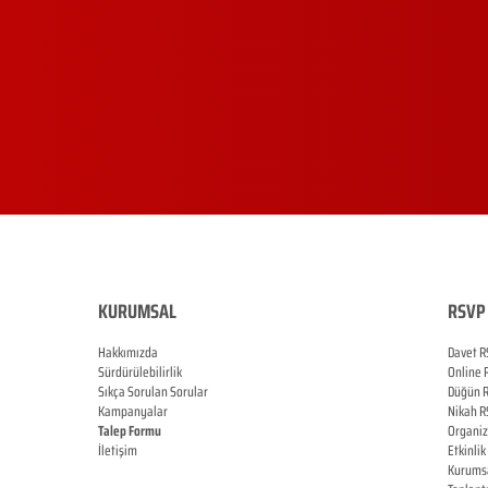
KURUMSAL
RSVP 
Hakkımızda
Davet R
Sürdürülebilirlik
Online
Sıkça Sorulan Sorular
Düğün
Kampanyalar
Nikah
R
Talep Formu
Organi
İletişim
Etkinlik
Blog
Kurums