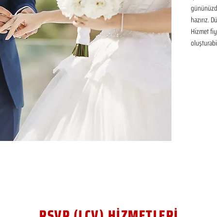
gününüzde
hazırız. D
Hizmet fiya
oluşturabil
RSVP (LCV) HİZMETLERİ