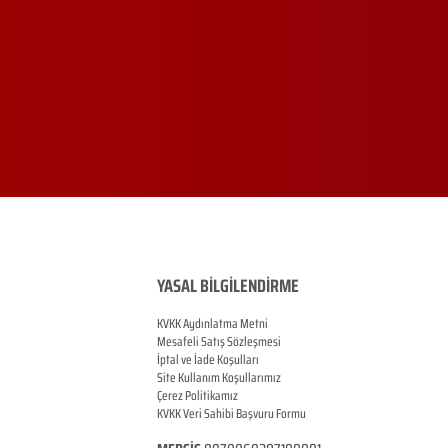
YASAL BİLGİLENDİRME
KVKK Aydınlatma Metni
Mesafeli Satış Sözleşmesi
İptal ve İade Koşulları
Site Kullanım Koşullarımız
Çerez Politikamız
KVKK Veri Sahibi Başvuru Formu