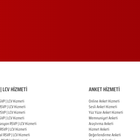
| LCV HİZMETİ
ANKET HİZMETİ
SVP | LCV Hizmeti
Online Anket Hizmeti
RSVP |
LCV Hizmeti
Sesli Anket Hizmeti
RSVP |
LCV Hizmeti
Yüz Yüze Anket Hizmeti
SVP |
LCV Hizmeti
Memnuniyet Anketi
zasyon
RSVP |
LCV Hizmeti
Araştırma Anketi
RSVP |
LCV Hizmeti
Hizmet Anketi
al
RSVP |
LCV Hizmeti
Değerlendirme Anketi