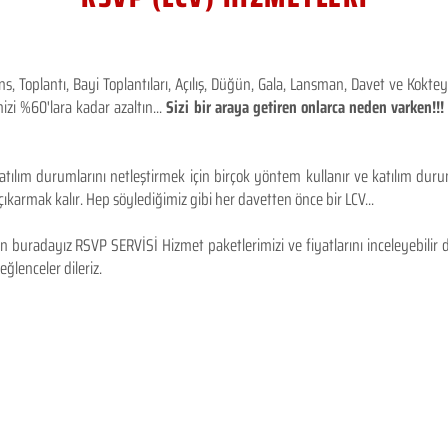
 Toplantı, Bayi Toplantıları, Açılış, Düğün, Gala, Lansman, Davet ve Kokt
izi %60'lara kadar azaltın...
Sizi bir araya getiren onlarca neden varken!
tılım durumlarını netleştirmek için birçok yöntem kullanır ve katılım durum
karmak kalır. Hep söylediğimiz gibi her davetten önce bir LCV...
 buradayız RSVP SERVİSİ Hizmet paketlerimizi ve fiyatlarını inceleyebilir d
 eğlenceler dileriz.