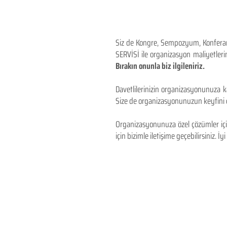
Siz de Kongre, Sempozyum, Konferans,
SERVİSİ ile organizasyon maliyetlerin
Bırakın onunla biz ilgileniriz.
Davetlilerinizin organizasyonunuza ka
Size de organizasyonunuzun keyfini çı
Organizasyonunuza özel çözümler için
için bizimle iletişime geçebilirsiniz. İyi