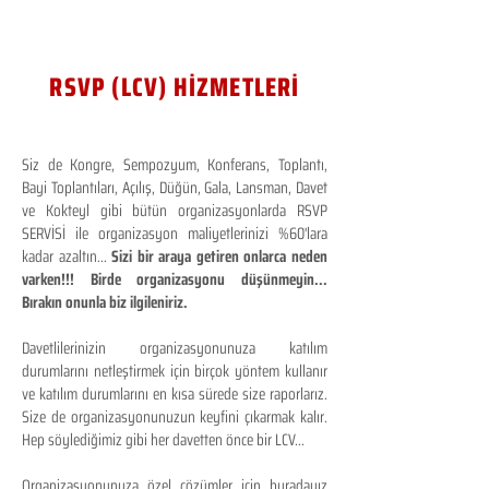
RSVP (LCV) HİZMETLERİ
Siz de Kongre, Sempozyum, Konferans, Toplantı,
Bayi Toplantıları, Açılış, Düğün, Gala, Lansman, Davet
ve Kokteyl gibi bütün organizasyonlarda RSVP
SERVİSİ ile organizasyon maliyetlerinizi %60'lara
kadar azaltın...
Sizi bir araya getiren onlarca neden
varken!!! Birde organizasyonu düşünmeyin...
Bırakın onunla biz ilgileniriz.
Davetlilerinizin organizasyonunuza katılım
durumlarını netleştirmek için birçok yöntem kullanır
ve katılım durumlarını en kısa sürede size raporlarız.
Size de organizasyonunuzun keyfini çıkarmak kalır.
Hep söylediğimiz gibi her davetten önce bir LCV...
Organizasyonunuza özel çözümler için buradayız