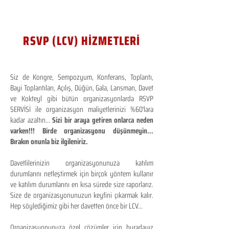
RSVP (LCV) HİZMETLERİ
Siz de Kongre, Sempozyum, Konferans, Toplantı,
Bayi Toplantıları, Açılış, Düğün, Gala, Lansman, Davet
ve Kokteyl gibi bütün organizasyonlarda RSVP
SERVİSİ ile organizasyon maliyetlerinizi %60'lara
kadar azaltın...
Sizi bir araya getiren onlarca neden
varken!!! Birde organizasyonu düşünmeyin...
Bırakın onunla biz ilgileniriz.
Davetlilerinizin organizasyonunuza katılım
durumlarını netleştirmek için birçok yöntem kullanır
ve katılım durumlarını en kısa sürede size raporlarız.
Size de organizasyonunuzun keyfini çıkarmak kalır.
Hep söylediğimiz gibi her davetten önce bir LCV...
Organizasyonunuza özel çözümler için buradayız