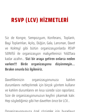
RSVP (LCV) HİZMETLERİ
Siz de Kongre, Sempozyum, Konferans, Toplantı,
Bayi Toplantıları, Açılış, Düğün, Gala, Lansman, Davet
ve Kokteyl gibi bütün organizasyonlarda RSVP
SERVİSİ ile organizasyon maliyetlerinizi %60'lara
kadar azaltın...
Sizi bir araya getiren onlarca neden
varken!!! Birde organizasyonu düşünmeyin...
Bırakın onunla biz ilgileniriz.
Davetlilerinizin organizasyonunuza katılım
durumlarını netleştirmek için birçok yöntem kullanır
ve katılım durumlarını en kısa sürede size raporlarız.
Size de organizasyonunuzun keyfini çıkarmak kalır.
Hep söylediğimiz gibi her davetten önce bir LCV...
Organizasyonunuza özel çözümler için buradayız