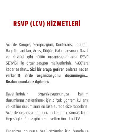
RSVP (LCV) HİZMETLERİ
Siz de Kongre, Sempozyum, Konferans, Toplantı,
Bayi Toplantıları, Açılış, Düğün, Gala, Lansman, Davet
ve Kokteyl gibi bütün organizasyonlarda RSVP
SERVİSİ ile organizasyon maliyetlerinizi %60'lara
kadar azaltın...
Sizi bir araya getiren onlarca neden
varken!!! Birde organizasyonu düşünmeyin...
Bırakın onunla biz ilgileniriz.
Davetlilerinizin organizasyonunuza katılım
durumlarını netleştirmek için birçok yöntem kullanır
ve katılım durumlarını en kısa sürede size raporlarız.
Size de organizasyonunuzun keyfini çıkarmak kalır.
Hep söylediğimiz gibi her davetten önce bir LCV...
Organizasyonunuza özel çözümler için buradayız