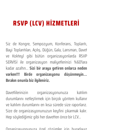
RSVP (LCV) HİZMETLERİ
Siz de Kongre, Sempozyum, Konferans, Toplantı,
Bayi Toplantıları, Açılış, Düğün, Gala, Lansman, Davet
ve Kokteyl gibi bütün organizasyonlarda RSVP
SERVİSİ ile organizasyon maliyetlerinizi %60'lara
kadar azaltın...
Sizi bir araya getiren onlarca neden
varken!!! Birde organizasyonu düşünmeyin...
Bırakın onunla biz ilgileniriz.
Davetlilerinizin organizasyonunuza katılım
durumlarını netleştirmek için birçok yöntem kullanır
ve katılım durumlarını en kısa sürede size raporlarız.
Size de organizasyonunuzun keyfini çıkarmak kalır.
Hep söylediğimiz gibi her davetten önce bir LCV...
Organizasyonunuza özel çözümler için buradayız