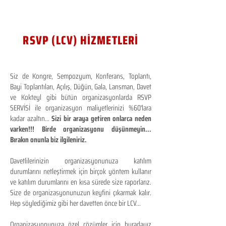
RSVP (LCV) HİZMETLERİ
Siz de Kongre, Sempozyum, Konferans, Toplantı,
Bayi Toplantıları, Açılış, Düğün, Gala, Lansman, Davet
ve Kokteyl gibi bütün organizasyonlarda RSVP
SERVİSİ ile organizasyon maliyetlerinizi %60'lara
kadar azaltın...
Sizi bir araya getiren onlarca neden
varken!!! Birde organizasyonu düşünmeyin...
Bırakın onunla biz ilgileniriz.
Davetlilerinizin organizasyonunuza katılım
durumlarını netleştirmek için birçok yöntem kullanır
ve katılım durumlarını en kısa sürede size raporlarız.
Size de organizasyonunuzun keyfini çıkarmak kalır.
Hep söylediğimiz gibi her davetten önce bir LCV...
Organizasyonunuza özel çözümler için buradayız