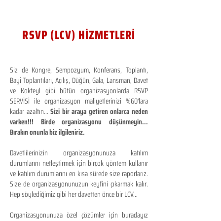
RSVP (LCV) HİZMETLERİ
Siz de Kongre, Sempozyum, Konferans, Toplantı,
Bayi Toplantıları, Açılış, Düğün, Gala, Lansman, Davet
ve Kokteyl gibi bütün organizasyonlarda RSVP
SERVİSİ ile organizasyon maliyetlerinizi %60'lara
kadar azaltın...
Sizi bir araya getiren onlarca neden
varken!!! Birde organizasyonu düşünmeyin...
Bırakın onunla biz ilgileniriz.
Davetlilerinizin organizasyonunuza katılım
durumlarını netleştirmek için birçok yöntem kullanır
ve katılım durumlarını en kısa sürede size raporlarız.
Size de organizasyonunuzun keyfini çıkarmak kalır.
Hep söylediğimiz gibi her davetten önce bir LCV...
Organizasyonunuza özel çözümler için buradayız