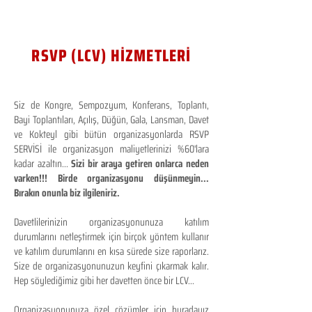
RSVP (LCV) HİZMETLERİ
Siz de Kongre, Sempozyum, Konferans, Toplantı,
Bayi Toplantıları, Açılış, Düğün, Gala, Lansman, Davet
ve Kokteyl gibi bütün organizasyonlarda RSVP
SERVİSİ ile organizasyon maliyetlerinizi %60'lara
kadar azaltın...
Sizi bir araya getiren onlarca neden
varken!!! Birde organizasyonu düşünmeyin...
Bırakın onunla biz ilgileniriz.
Davetlilerinizin organizasyonunuza katılım
durumlarını netleştirmek için birçok yöntem kullanır
ve katılım durumlarını en kısa sürede size raporlarız.
Size de organizasyonunuzun keyfini çıkarmak kalır.
Hep söylediğimiz gibi her davetten önce bir LCV...
Organizasyonunuza özel çözümler için buradayız