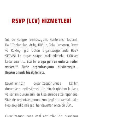
RSVP (LCV) HİZMETLERİ
Siz de Kongre, Sempozyum, Konferans, Toplantı,
Bayi Toplantıları, Açılış, Düğün, Gala, Lansman, Davet
ve Kokteyl gibi bütün organizasyonlarda RSVP
SERVİSİ ile organizasyon maliyetlerinizi %60'lara
kadar azaltın...
Sizi bir araya getiren onlarca neden
varken!!! Birde organizasyonu düşünmeyin...
Bırakın onunla biz ilgileniriz.
Davetlilerinizin organizasyonunuza katılım
durumlarını netleştirmek için birçok yöntem kullanır
ve katılım durumlarını en kısa sürede size raporlarız.
Size de organizasyonunuzun keyfini çıkarmak kalır.
Hep söylediğimiz gibi her davetten önce bir LCV...
Organizasyonunuza özel çözümler için buradayız