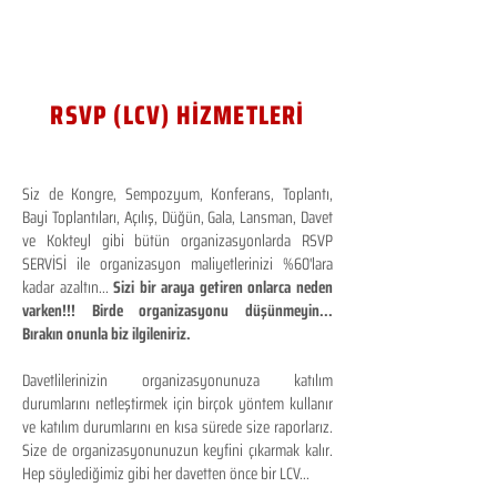
RSVP (LCV) HİZMETLERİ
Siz de Kongre, Sempozyum, Konferans, Toplantı,
Bayi Toplantıları, Açılış, Düğün, Gala, Lansman, Davet
ve Kokteyl gibi bütün organizasyonlarda RSVP
SERVİSİ ile organizasyon maliyetlerinizi %60'lara
kadar azaltın...
Sizi bir araya getiren onlarca neden
varken!!! Birde organizasyonu düşünmeyin...
Bırakın onunla biz ilgileniriz.
Davetlilerinizin organizasyonunuza katılım
durumlarını netleştirmek için birçok yöntem kullanır
ve katılım durumlarını en kısa sürede size raporlarız.
Size de organizasyonunuzun keyfini çıkarmak kalır.
Hep söylediğimiz gibi her davetten önce bir LCV...