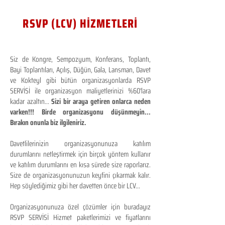
RSVP (LCV) HİZMETLERİ
Siz de Kongre, Sempozyum, Konferans, Toplantı,
Bayi Toplantıları, Açılış, Düğün, Gala, Lansman, Davet
ve Kokteyl gibi bütün organizasyonlarda RSVP
SERVİSİ ile organizasyon maliyetlerinizi %60'lara
kadar azaltın...
Sizi bir araya getiren onlarca neden
varken!!! Birde organizasyonu düşünmeyin...
Bırakın onunla biz ilgileniriz.
Davetlilerinizin organizasyonunuza katılım
durumlarını netleştirmek için birçok yöntem kullanır
ve katılım durumlarını en kısa sürede size raporlarız.
Size de organizasyonunuzun keyfini çıkarmak kalır.
Hep söylediğimiz gibi her davetten önce bir LCV...
Organizasyonunuza özel çözümler için buradayız
RSVP SERVİSİ Hizmet paketlerimizi ve fiyatlarını