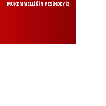
MÜKEMMELLİĞİN PEŞİNDEYİZ
KURUMSAL
Hakkımızda
Sürdürülebilirlik
Sıkça Sorulan Sorular
Kampanyalar
Talep Formu
İletişim
Blog