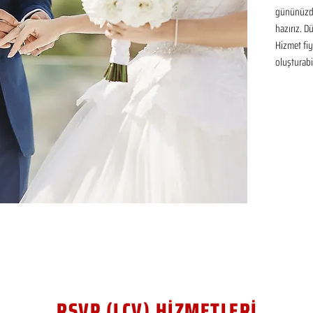
gününüzde
hazırız. D
Hizmet fiya
oluşturabil
RSVP (LCV) HİZMETLERİ