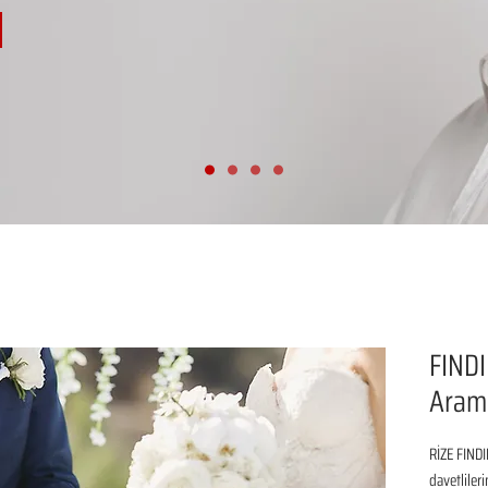
FINDI
Arama
RİZE FINDI
davetliler