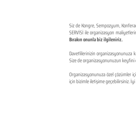
Siz de Kongre, Sempozyum, Konferans,
SERVİSİ ile organizasyon maliyetlerin
Bırakın onunla biz ilgileniriz.
Davetlilerinizin organizasyonunuza ka
Size de organizasyonunuzun keyfini çı
Organizasyonunuza özel çözümler için
için bizimle iletişime geçebilirsiniz. İyi