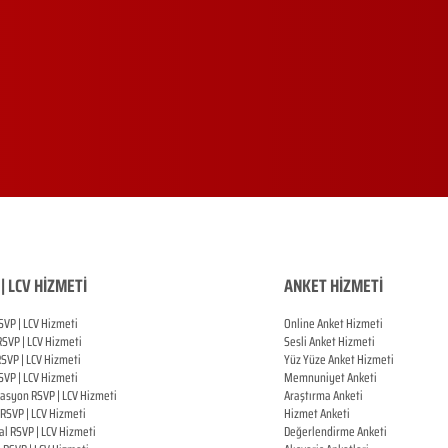
| LCV HİZMETİ
ANKET HİZMETİ
SVP | LCV Hizmeti
Online Anket Hizmeti
RSVP |
LCV Hizmeti
Sesli Anket Hizmeti
RSVP |
LCV Hizmeti
Yüz Yüze Anket Hizmeti
SVP |
LCV Hizmeti
Memnuniyet Anketi
zasyon
RSVP |
LCV Hizmeti
Araştırma Anketi
RSVP |
LCV Hizmeti
Hizmet Anketi
al
RSVP |
LCV Hizmeti
Değerlendirme Anketi