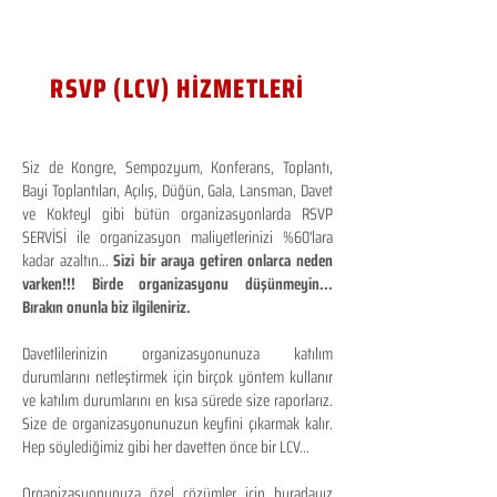
RSVP (LCV) HİZMETLERİ
Siz de Kongre, Sempozyum, Konferans, Toplantı,
Bayi Toplantıları, Açılış, Düğün, Gala, Lansman, Davet
ve Kokteyl gibi bütün organizasyonlarda RSVP
SERVİSİ ile organizasyon maliyetlerinizi %60'lara
kadar azaltın...
Sizi bir araya getiren onlarca neden
varken!!! Birde organizasyonu düşünmeyin...
Bırakın onunla biz ilgileniriz.
Davetlilerinizin organizasyonunuza katılım
durumlarını netleştirmek için birçok yöntem kullanır
ve katılım durumlarını en kısa sürede size raporlarız.
Size de organizasyonunuzun keyfini çıkarmak kalır.
Hep söylediğimiz gibi her davetten önce bir LCV...
Organizasyonunuza özel çözümler için buradayız