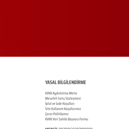
YASAL BİLGİLENDİRME
KVKK Aydınlatma Metni
Mesafeli Satış Sözleşmesi
İptal ve İade Koşulları
Site Kullanım Koşullarımız
Çerez Politikamız
KVKK Veri Sahibi Başvuru Formu