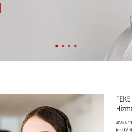
FEKE
Hizm
ADANA FEK
için LCV H