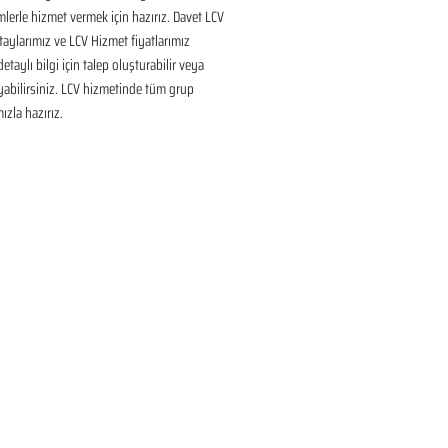
lerle hizmet vermek için hazırız. Davet LCV 
aylarımız ve LCV Hizmet fiyatlarımız 
taylı bilgi için talep oluşturabilir veya 
ayabilirsiniz. LCV hizmetinde tüm grup 
ızla hazırız.