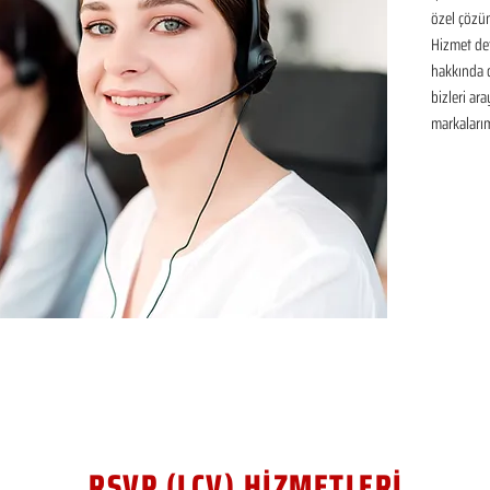
özel çözüm
Hizmet det
hakkında de
bizleri ar
markalarım
RSVP (LCV) HİZMETLERİ