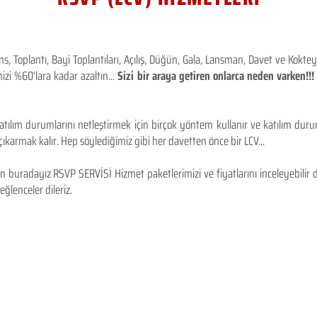
 Toplantı, Bayi Toplantıları, Açılış, Düğün, Gala, Lansman, Davet ve Kokt
izi %60'lara kadar azaltın...
Sizi bir araya getiren onlarca neden varken!
tılım durumlarını netleştirmek için birçok yöntem kullanır ve katılım durum
karmak kalır. Hep söylediğimiz gibi her davetten önce bir LCV...
 buradayız RSVP SERVİSİ Hizmet paketlerimizi ve fiyatlarını inceleyebilir d
 eğlenceler dileriz.