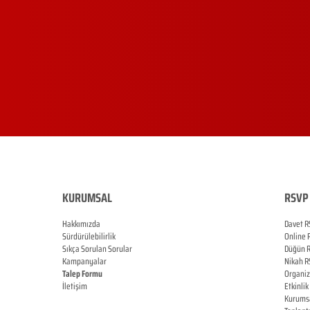
KURUMSAL
RSVP 
Hakkımızda
Davet R
Sürdürülebilirlik
Online
Sıkça Sorulan Sorular
Düğün
Kampanyalar
Nikah
R
Talep Formu
Organi
İletişim
Etkinlik
Blog
Kurums