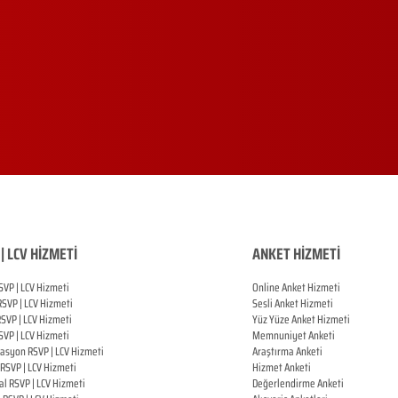
| LCV HİZMETİ
ANKET HİZMETİ
SVP | LCV Hizmeti
Online Anket Hizmeti
RSVP |
LCV Hizmeti
Sesli Anket Hizmeti
RSVP |
LCV Hizmeti
Yüz Yüze Anket Hizmeti
SVP |
LCV Hizmeti
Memnuniyet Anketi
zasyon
RSVP |
LCV Hizmeti
Araştırma Anketi
RSVP |
LCV Hizmeti
Hizmet Anketi
al
RSVP |
LCV Hizmeti
Değerlendirme Anketi