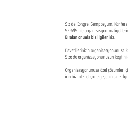
Siz de Kongre, Sempozyum, Konferans,
SERVİSİ ile organizasyon maliyetlerin
Bırakın onunla biz ilgileniriz.
Davetlilerinizin organizasyonunuza ka
Size de organizasyonunuzun keyfini çı
Organizasyonunuza özel çözümler için
için bizimle iletişime geçebilirsiniz. İyi