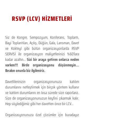
RSVP (LCV) HİZMETLERİ
Siz de Kongre, Sempozyum, Konferans, Toplantı,
Bayi Toplantıları, Açılış, Düğün, Gala, Lansman, Davet
ve Kokteyl gibi bütün organizasyonlarda RSVP
SERVİSİ ile organizasyon maliyetlerinizi %60'lara
kadar azaltın...
Sizi bir araya getiren onlarca neden
varken!!! Birde organizasyonu düşünmeyin...
Bırakın onunla biz ilgileniriz.
Davetlilerinizin organizasyonunuza katılım
durumlarını netleştirmek için birçok yöntem kullanır
ve katılım durumlarını en kısa sürede size raporlarız.
Size de organizasyonunuzun keyfini çıkarmak kalır.
Hep söylediğimiz gibi her davetten önce bir LCV...
Organizasyonunuza özel çözümler için buradayız