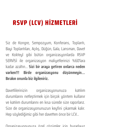
RSVP (LCV) HİZMETLERİ
Siz de Kongre, Sempozyum, Konferans, Toplantı,
Bayi Toplantıları, Açılış, Düğün, Gala, Lansman, Davet
ve Kokteyl gibi bütün organizasyonlarda RSVP
SERVİSİ ile organizasyon maliyetlerinizi %60'lara
kadar azaltın...
Sizi bir araya getiren onlarca neden
varken!!! Birde organizasyonu düşünmeyin...
Bırakın onunla biz ilgileniriz.
Davetlilerinizin organizasyonunuza katılım
durumlarını netleştirmek için birçok yöntem kullanır
ve katılım durumlarını en kısa sürede size raporlarız.
Size de organizasyonunuzun keyfini çıkarmak kalır.
Hep söylediğimiz gibi her davetten önce bir LCV...
Organizasyonunuza özel çözümler için buradayız