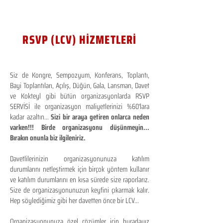
RSVP (LCV) HİZMETLERİ
Siz de Kongre, Sempozyum, Konferans, Toplantı,
Bayi Toplantıları, Açılış, Düğün, Gala, Lansman, Davet
ve Kokteyl gibi bütün organizasyonlarda RSVP
SERVİSİ ile organizasyon maliyetlerinizi %60'lara
kadar azaltın...
Sizi bir araya getiren onlarca neden
varken!!! Birde organizasyonu düşünmeyin...
Bırakın onunla biz ilgileniriz.
Davetlilerinizin organizasyonunuza katılım
durumlarını netleştirmek için birçok yöntem kullanır
ve katılım durumlarını en kısa sürede size raporlarız.
Size de organizasyonunuzun keyfini çıkarmak kalır.
Hep söylediğimiz gibi her davetten önce bir LCV...
Organizasyonunuza özel çözümler için buradayız