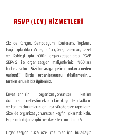
RSVP (LCV) HİZMETLERİ
Siz de Kongre, Sempozyum, Konferans, Toplantı,
Bayi Toplantıları, Açılış, Düğün, Gala, Lansman, Davet
ve Kokteyl gibi bütün organizasyonlarda RSVP
SERVİSİ ile organizasyon maliyetlerinizi %60'lara
kadar azaltın...
Sizi bir araya getiren onlarca neden
varken!!! Birde organizasyonu düşünmeyin...
Bırakın onunla biz ilgileniriz.
Davetlilerinizin organizasyonunuza katılım
durumlarını netleştirmek için birçok yöntem kullanır
ve katılım durumlarını en kısa sürede size raporlarız.
Size de organizasyonunuzun keyfini çıkarmak kalır.
Hep söylediğimiz gibi her davetten önce bir LCV...
Organizasyonunuza özel çözümler için buradayız