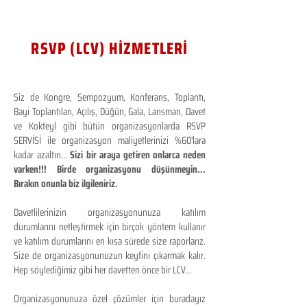
RSVP (LCV) HİZMETLERİ
Siz de Kongre, Sempozyum, Konferans, Toplantı,
Bayi Toplantıları, Açılış, Düğün, Gala, Lansman, Davet
ve Kokteyl gibi bütün organizasyonlarda RSVP
SERVİSİ ile organizasyon maliyetlerinizi %60'lara
kadar azaltın...
Sizi bir araya getiren onlarca neden
varken!!! Birde organizasyonu düşünmeyin...
Bırakın onunla biz ilgileniriz.
Davetlilerinizin organizasyonunuza katılım
durumlarını netleştirmek için birçok yöntem kullanır
ve katılım durumlarını en kısa sürede size raporlarız.
Size de organizasyonunuzun keyfini çıkarmak kalır.
Hep söylediğimiz gibi her davetten önce bir LCV...
Organizasyonunuza özel çözümler için buradayız