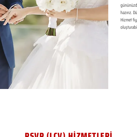
gününüzde
hazırız. D
Hizmet fiya
oluşturabil
RSVP (LCV) HİZMETLERİ