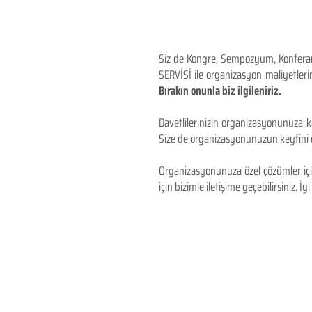
Siz de Kongre, Sempozyum, Konferans,
SERVİSİ ile organizasyon maliyetlerin
Bırakın onunla biz ilgileniriz.
Davetlilerinizin organizasyonunuza ka
Size de organizasyonunuzun keyfini çı
Organizasyonunuza özel çözümler için
için bizimle iletişime geçebilirsiniz. İyi