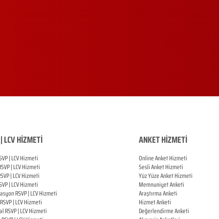
| LCV HİZMETİ
ANKET HİZMETİ
SVP | LCV Hizmeti
Online Anket Hizmeti
RSVP |
LCV Hizmeti
Sesli Anket Hizmeti
RSVP |
LCV Hizmeti
Yüz Yüze Anket Hizmeti
SVP |
LCV Hizmeti
Memnuniyet Anketi
zasyon
RSVP |
LCV Hizmeti
Araştırma Anketi
RSVP |
LCV Hizmeti
Hizmet Anketi
al
RSVP |
LCV Hizmeti
Değerlendirme Anketi