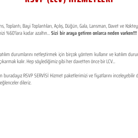
 Toplantı, Bayi Toplantıları, Açılış, Düğün, Gala, Lansman, Davet ve Kokt
izi %60'lara kadar azaltın...
Sizi bir araya getiren onlarca neden varken!
tılım durumlarını netleştirmek için birçok yöntem kullanır ve katılım durum
karmak kalır. Hep söylediğimiz gibi her davetten önce bir LCV...
 buradayız RSVP SERVİSİ Hizmet paketlerimizi ve fiyatlarını inceleyebilir d
 eğlenceler dileriz.