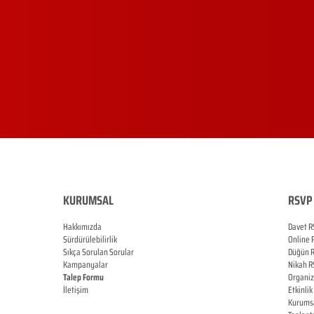
KURUMSAL
RSVP 
Hakkımızda
Davet R
Sürdürülebilirlik
Online
Sıkça Sorulan Sorular
Düğün
Kampanyalar
Nikah
R
Talep Formu
Organi
İletişim
Etkinlik
Blog
Kurums