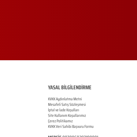
YASAL BİLGİLENDİRME
KVKK Aydınlatma Metni
Mesafeli Satış Sözleşmesi
İptal ve İade Koşulları
Site Kullanım Koşullarımız
Çerez Politikamız
KVKK Veri Sahibi Başvuru Formu