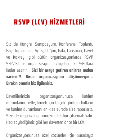
RSVP (LCV) HİZMETLERİ
Siz de Kongre, Sempozyum, Konferans, Toplantı,
Bayi Toplantıları, Açılış, Düğün, Gala, Lansman, Davet
ve Kokteyl gibi bütün organizasyonlarda RSVP
SERVİSİ ile organizasyon maliyetlerinizi %60'lara
kadar azaltın...
Sizi bir araya getiren onlarca neden
varken!!! Birde organizasyonu düşünmeyin...
Bırakın onunla biz ilgileniriz.
Davetlilerinizin organizasyonunuza katılım
durumlarını netleştirmek için birçok yöntem kullanır
ve katılım durumlarını en kısa sürede size raporlarız.
Size de organizasyonunuzun keyfini çıkarmak kalır.
Hep söylediğimiz gibi her davetten önce bir LCV...
Organizasyonunuza özel çözümler için buradayız