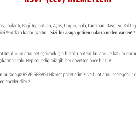
 Toplantı, Bayi Toplantıları, Açılış, Düğün, Gala, Lansman, Davet ve Kokt
izi %60'lara kadar azaltın...
Sizi bir araya getiren onlarca neden varken!
tılım durumlarını netleştirmek için birçok yöntem kullanır ve katılım durum
karmak kalır. Hep söylediğimiz gibi her davetten önce bir LCV...
 buradayız RSVP SERVİSİ Hizmet paketlerimizi ve fiyatlarını inceleyebilir d
 eğlenceler dileriz.