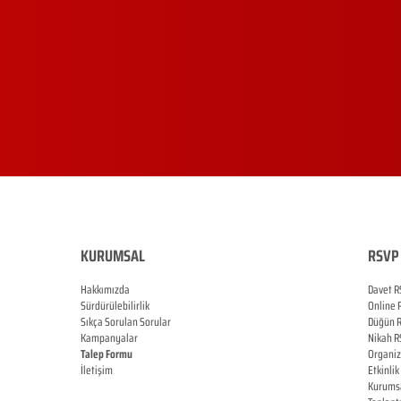
KURUMSAL
RSVP 
Hakkımızda
Davet R
Sürdürülebilirlik
Online
Sıkça Sorulan Sorular
Düğün
Kampanyalar
Nikah
R
Talep Formu
Organi
İletişim
Etkinlik
Blog
Kurums