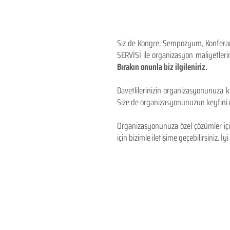
Siz de Kongre, Sempozyum, Konferans,
SERVİSİ ile organizasyon maliyetlerin
Bırakın onunla biz ilgileniriz.
Davetlilerinizin organizasyonunuza ka
Size de organizasyonunuzun keyfini çı
Organizasyonunuza özel çözümler için
için bizimle iletişime geçebilirsiniz. İyi