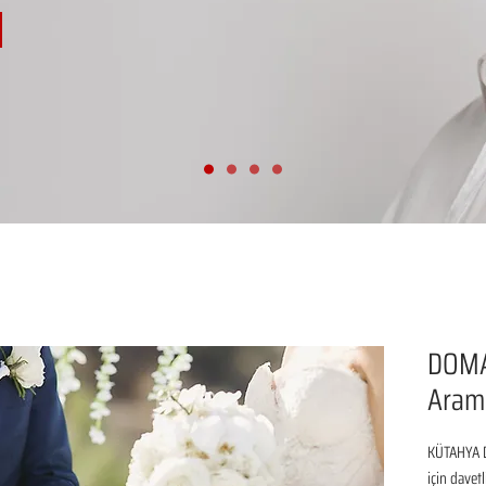
DOMA
Aram
KÜTAHYA D
için davetl