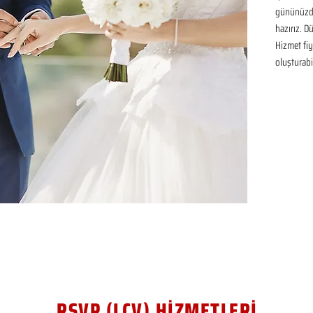
gününüzde
hazırız. D
Hizmet fiya
oluşturabil
RSVP (LCV) HİZMETLERİ