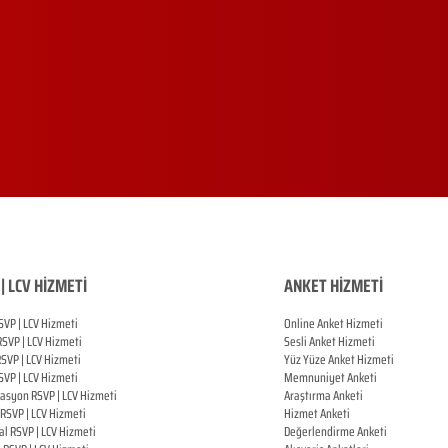
| LCV HİZMETİ
ANKET HİZMETİ
SVP | LCV Hizmeti
Online Anket Hizmeti
RSVP |
LCV Hizmeti
Sesli Anket Hizmeti
RSVP |
LCV Hizmeti
Yüz Yüze Anket Hizmeti
SVP |
LCV Hizmeti
Memnuniyet Anketi
zasyon
RSVP |
LCV Hizmeti
Araştırma Anketi
RSVP |
LCV Hizmeti
Hizmet Anketi
al
RSVP |
LCV Hizmeti
Değerlendirme Anketi