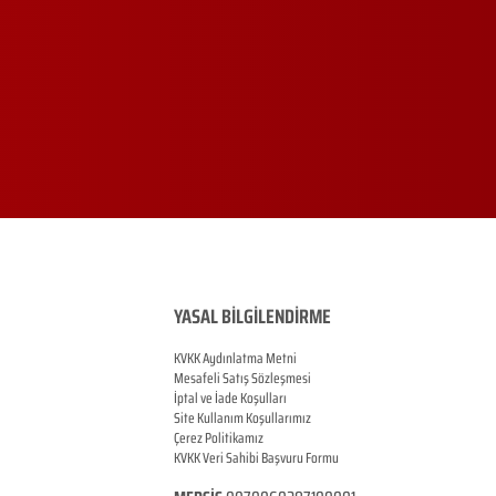
YASAL BİLGİLENDİRME
KVKK Aydınlatma Metni
Mesafeli Satış Sözleşmesi
İptal ve İade Koşulları
Site Kullanım Koşullarımız
Çerez Politikamız
KVKK Veri Sahibi Başvuru Formu