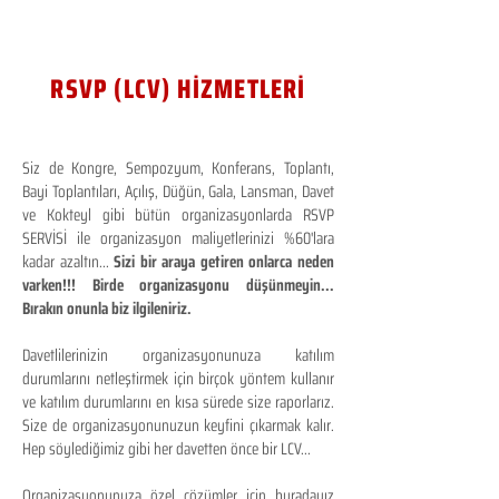
RSVP (LCV) HİZMETLERİ
Siz de Kongre, Sempozyum, Konferans, Toplantı,
Bayi Toplantıları, Açılış, Düğün, Gala, Lansman, Davet
ve Kokteyl gibi bütün organizasyonlarda RSVP
SERVİSİ ile organizasyon maliyetlerinizi %60'lara
kadar azaltın...
Sizi bir araya getiren onlarca neden
varken!!! Birde organizasyonu düşünmeyin...
Bırakın onunla biz ilgileniriz.
Davetlilerinizin organizasyonunuza katılım
durumlarını netleştirmek için birçok yöntem kullanır
ve katılım durumlarını en kısa sürede size raporlarız.
Size de organizasyonunuzun keyfini çıkarmak kalır.
Hep söylediğimiz gibi her davetten önce bir LCV...
Organizasyonunuza özel çözümler için buradayız