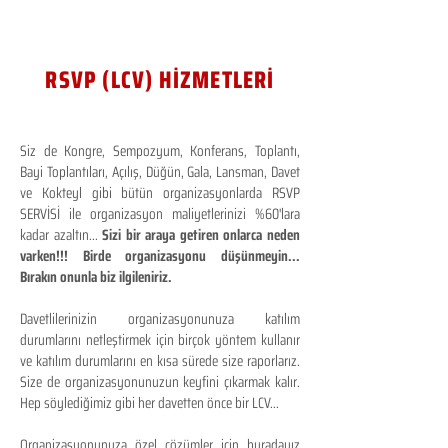
RSVP (LCV) HİZMETLERİ
Siz de Kongre, Sempozyum, Konferans, Toplantı,
Bayi Toplantıları, Açılış, Düğün, Gala, Lansman, Davet
ve Kokteyl gibi bütün organizasyonlarda RSVP
SERVİSİ ile organizasyon maliyetlerinizi %60'lara
kadar azaltın...
Sizi bir araya getiren onlarca neden
varken!!! Birde organizasyonu düşünmeyin...
Bırakın onunla biz ilgileniriz.
Davetlilerinizin organizasyonunuza katılım
durumlarını netleştirmek için birçok yöntem kullanır
ve katılım durumlarını en kısa sürede size raporlarız.
Size de organizasyonunuzun keyfini çıkarmak kalır.
Hep söylediğimiz gibi her davetten önce bir LCV...
Organizasyonunuza özel çözümler için buradayız