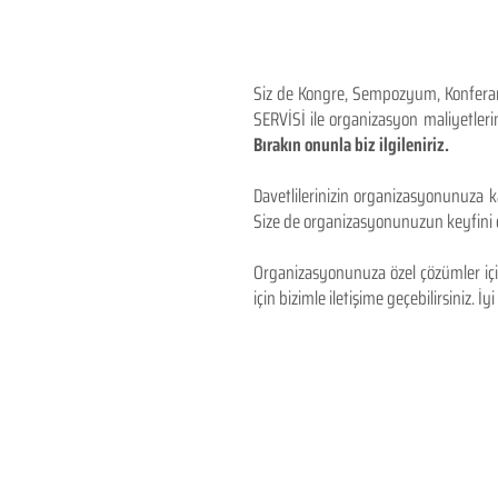
Siz de Kongre, Sempozyum, Konferans,
SERVİSİ ile organizasyon maliyetlerin
Bırakın onunla biz ilgileniriz.
Davetlilerinizin organizasyonunuza ka
Size de organizasyonunuzun keyfini çı
Organizasyonunuza özel çözümler için
için bizimle iletişime geçebilirsiniz. İyi