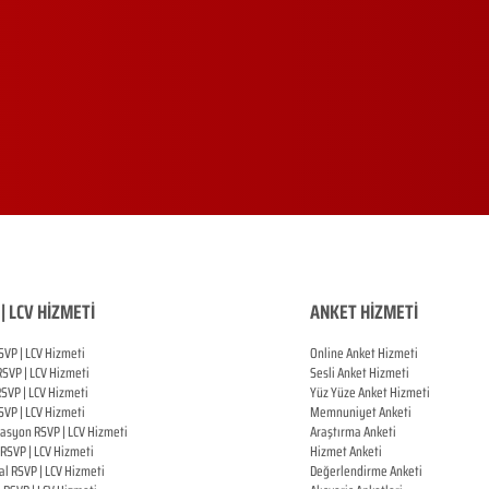
| LCV HİZMETİ
ANKET HİZMETİ
SVP | LCV Hizmeti
Online Anket Hizmeti
RSVP |
LCV Hizmeti
Sesli Anket Hizmeti
RSVP |
LCV Hizmeti
Yüz Yüze Anket Hizmeti
SVP |
LCV Hizmeti
Memnuniyet Anketi
zasyon
RSVP |
LCV Hizmeti
Araştırma Anketi
RSVP |
LCV Hizmeti
Hizmet Anketi
al
RSVP |
LCV Hizmeti
Değerlendirme Anketi