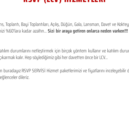
 Toplantı, Bayi Toplantıları, Açılış, Düğün, Gala, Lansman, Davet ve Kokt
izi %60'lara kadar azaltın...
Sizi bir araya getiren onlarca neden varken!
tılım durumlarını netleştirmek için birçok yöntem kullanır ve katılım durum
karmak kalır. Hep söylediğimiz gibi her davetten önce bir LCV...
 buradayız RSVP SERVİSİ Hizmet paketlerimizi ve fiyatlarını inceleyebilir d
 eğlenceler dileriz.