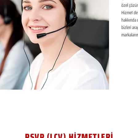
özel çözüm
Hizmet det
hakkında de
bizleri ar
markalarım
RSVP (LCV) HİZMETLERİ