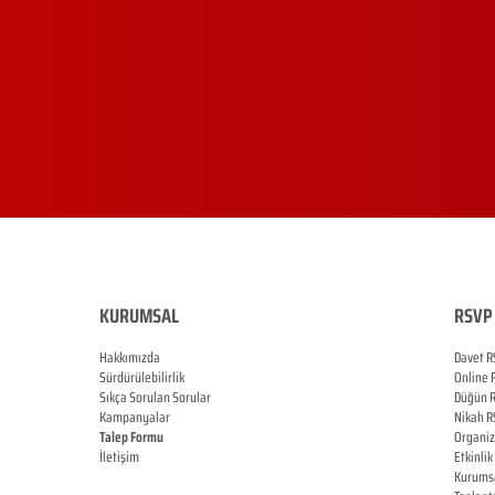
KURUMSAL
RSVP 
Hakkımızda
Davet R
Sürdürülebilirlik
Online
Sıkça Sorulan Sorular
Düğün
Kampanyalar
Nikah
R
Talep Formu
Organi
İletişim
Etkinlik
Blog
Kurums