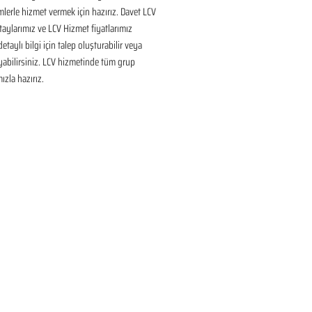
lerle hizmet vermek için hazırız. Davet LCV 
aylarımız ve LCV Hizmet fiyatlarımız 
taylı bilgi için talep oluşturabilir veya 
ayabilirsiniz. LCV hizmetinde tüm grup 
ızla hazırız.