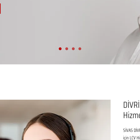
DİVRİ
Hizme
SİVAS DİVR
için LCV H