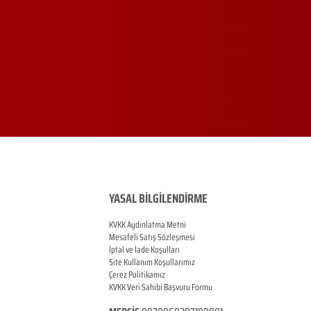
YASAL BİLGİLENDİRME
KVKK Aydınlatma Metni
Mesafeli Satış Sözleşmesi
İptal ve İade Koşulları
Site Kullanım Koşullarımız
Çerez Politikamız
KVKK Veri Sahibi Başvuru Formu