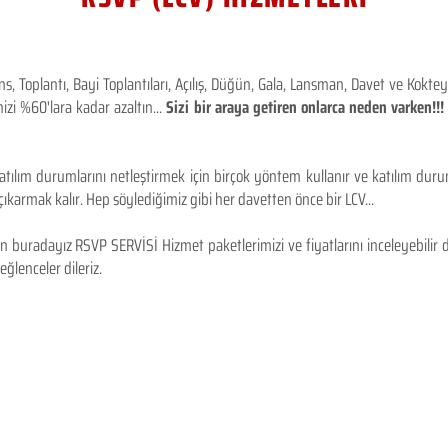
 Toplantı, Bayi Toplantıları, Açılış, Düğün, Gala, Lansman, Davet ve Kokt
izi %60'lara kadar azaltın...
Sizi bir araya getiren onlarca neden varken!
tılım durumlarını netleştirmek için birçok yöntem kullanır ve katılım durum
karmak kalır. Hep söylediğimiz gibi her davetten önce bir LCV...
 buradayız RSVP SERVİSİ Hizmet paketlerimizi ve fiyatlarını inceleyebilir d
 eğlenceler dileriz.