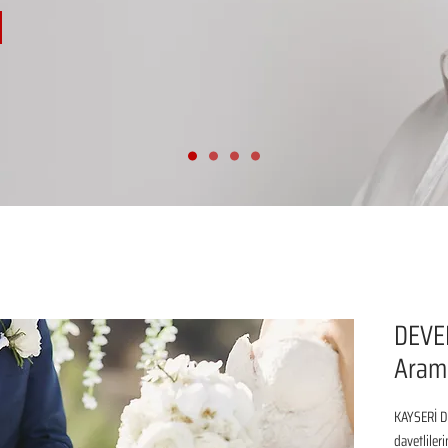
DEVEL
Aram
KAYSERİ DE
davetliler