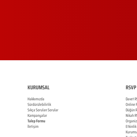
KURUMSAL
RSVP 
Hakkımızda
Davet R
Sürdürülebilirlik
Online
Sıkça Sorulan Sorular
Düğün
Kampanyalar
Nikah
R
Talep Formu
Organi
İletişim
Etkinlik
Blog
Kurums