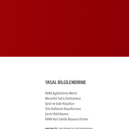
YASAL BİLGİLENDİRME
KVKK Aydınlatma Metni
Mesafeli Satış Sözleşmesi
İptal ve İade Koşulları
Site Kullanım Koşullarımız
Çerez Politikamız
KVKK Veri Sahibi Başvuru Formu