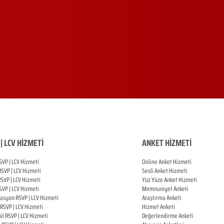
| LCV HİZMETİ
ANKET HİZMETİ
SVP | LCV Hizmeti
Online Anket Hizmeti
RSVP |
LCV Hizmeti
Sesli Anket Hizmeti
RSVP |
LCV Hizmeti
Yüz Yüze Anket Hizmeti
SVP |
LCV Hizmeti
Memnuniyet Anketi
zasyon
RSVP |
LCV Hizmeti
Araştırma Anketi
RSVP |
LCV Hizmeti
Hizmet Anketi
al
RSVP |
LCV Hizmeti
Değerlendirme Anketi