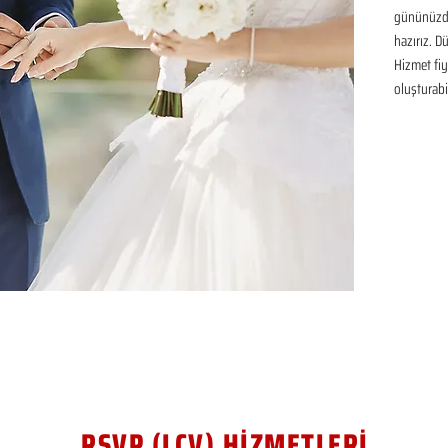
gününüzde
hazırız. D
Hizmet fiya
oluşturabil
RSVP (LCV) HİZMETLERİ