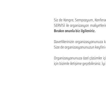
Siz de Kongre, Sempozyum, Konferans,
SERVİSİ ile organizasyon maliyetlerin
Bırakın onunla biz ilgileniriz.
Davetlilerinizin organizasyonunuza ka
Size de organizasyonunuzun keyfini çı
Organizasyonunuza özel çözümler için
için bizimle iletişime geçebilirsiniz. İyi