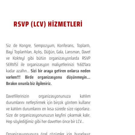
RSVP (LCV) HİZMETLERİ
Siz de Kongre, Sempozyum, Konferans, Toplantı,
Bayi Toplantıları, Açılış, Düğün, Gala, Lansman, Davet
ve Kokteyl gibi bütün organizasyonlarda RSVP
SERVİSİ ile organizasyon maliyetlerinizi %60'lara
kadar azaltın...
Sizi bir araya getiren onlarca neden
varken!!! Birde organizasyonu düşünmeyin...
Bırakın onunla biz ilgileniriz.
Davetlilerinizin organizasyonunuza katılım
durumlarını netleştirmek için birçok yöntem kullanır
ve katılım durumlarını en kısa sürede size raporlarız.
Size de organizasyonunuzun keyfini çıkarmak kalır.
Hep söylediğimiz gibi her davetten önce bir LCV...
Organizasyonunuza özel çözümler için buradayız