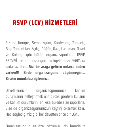
RSVP (LCV) HİZMETLERİ
Siz de Kongre, Sempozyum, Konferans, Toplantı,
Bayi Toplantıları, Açılış, Düğün, Gala, Lansman, Davet
ve Kokteyl gibi bütün organizasyonlarda RSVP
SERVİSİ ile organizasyon maliyetlerinizi %60'lara
kadar azaltın...
Sizi bir araya getiren onlarca neden
varken!!! Birde organizasyonu düşünmeyin...
Bırakın onunla biz ilgileniriz.
Davetlilerinizin organizasyonunuza katılım
durumlarını netleştirmek için birçok yöntem kullanır
ve katılım durumlarını en kısa sürede size raporlarız.
Size de organizasyonunuzun keyfini çıkarmak kalır.
Hep söylediğimiz gibi her davetten önce bir LCV...
Organizasyonunuza özel çözümler için buradayız