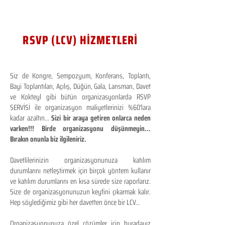
RSVP (LCV) HİZMETLERİ
Siz de Kongre, Sempozyum, Konferans, Toplantı,
Bayi Toplantıları, Açılış, Düğün, Gala, Lansman, Davet
ve Kokteyl gibi bütün organizasyonlarda RSVP
SERVİSİ ile organizasyon maliyetlerinizi %60'lara
kadar azaltın...
Sizi bir araya getiren onlarca neden
varken!!! Birde organizasyonu düşünmeyin...
Bırakın onunla biz ilgileniriz.
Davetlilerinizin organizasyonunuza katılım
durumlarını netleştirmek için birçok yöntem kullanır
ve katılım durumlarını en kısa sürede size raporlarız.
Size de organizasyonunuzun keyfini çıkarmak kalır.
Hep söylediğimiz gibi her davetten önce bir LCV...
Organizasyonunuza özel çözümler için buradayız