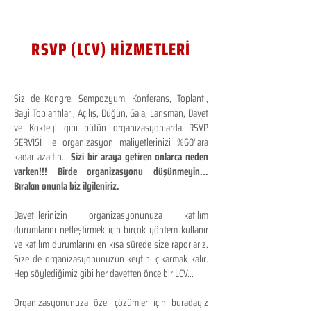
RSVP (LCV) HİZMETLERİ
Siz de Kongre, Sempozyum, Konferans, Toplantı,
Bayi Toplantıları, Açılış, Düğün, Gala, Lansman, Davet
ve Kokteyl gibi bütün organizasyonlarda RSVP
SERVİSİ ile organizasyon maliyetlerinizi %60'lara
kadar azaltın...
Sizi bir araya getiren onlarca neden
varken!!! Birde organizasyonu düşünmeyin...
Bırakın onunla biz ilgileniriz.
Davetlilerinizin organizasyonunuza katılım
durumlarını netleştirmek için birçok yöntem kullanır
ve katılım durumlarını en kısa sürede size raporlarız.
Size de organizasyonunuzun keyfini çıkarmak kalır.
Hep söylediğimiz gibi her davetten önce bir LCV...
Organizasyonunuza özel çözümler için buradayız