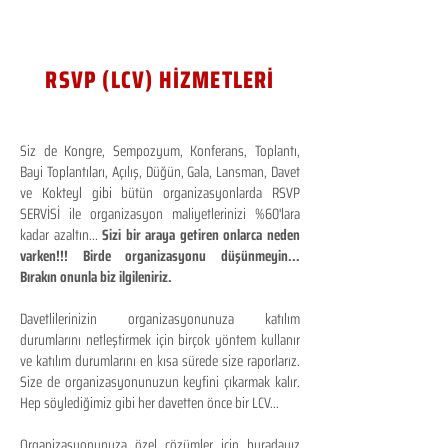
RSVP (LCV) HİZMETLERİ
Siz de Kongre, Sempozyum, Konferans, Toplantı,
Bayi Toplantıları, Açılış, Düğün, Gala, Lansman, Davet
ve Kokteyl gibi bütün organizasyonlarda RSVP
SERVİSİ ile organizasyon maliyetlerinizi %60'lara
kadar azaltın...
Sizi bir araya getiren onlarca neden
varken!!! Birde organizasyonu düşünmeyin...
Bırakın onunla biz ilgileniriz.
Davetlilerinizin organizasyonunuza katılım
durumlarını netleştirmek için birçok yöntem kullanır
ve katılım durumlarını en kısa sürede size raporlarız.
Size de organizasyonunuzun keyfini çıkarmak kalır.
Hep söylediğimiz gibi her davetten önce bir LCV...
Organizasyonunuza özel çözümler için buradayız