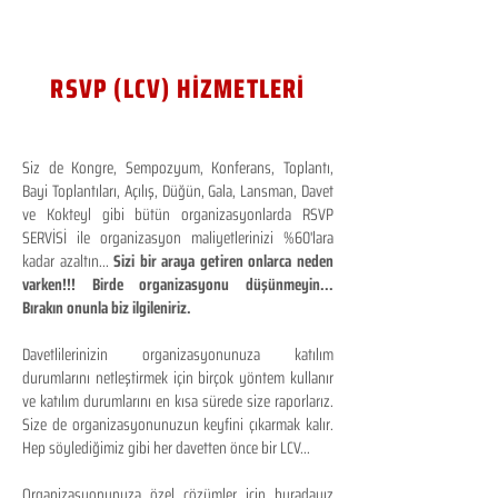
RSVP (LCV) HİZMETLERİ
Siz de Kongre, Sempozyum, Konferans, Toplantı,
Bayi Toplantıları, Açılış, Düğün, Gala, Lansman, Davet
ve Kokteyl gibi bütün organizasyonlarda RSVP
SERVİSİ ile organizasyon maliyetlerinizi %60'lara
kadar azaltın...
Sizi bir araya getiren onlarca neden
varken!!! Birde organizasyonu düşünmeyin...
Bırakın onunla biz ilgileniriz.
Davetlilerinizin organizasyonunuza katılım
durumlarını netleştirmek için birçok yöntem kullanır
ve katılım durumlarını en kısa sürede size raporlarız.
Size de organizasyonunuzun keyfini çıkarmak kalır.
Hep söylediğimiz gibi her davetten önce bir LCV...
Organizasyonunuza özel çözümler için buradayız